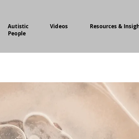
Autistic
Videos
Resources & Insig
People