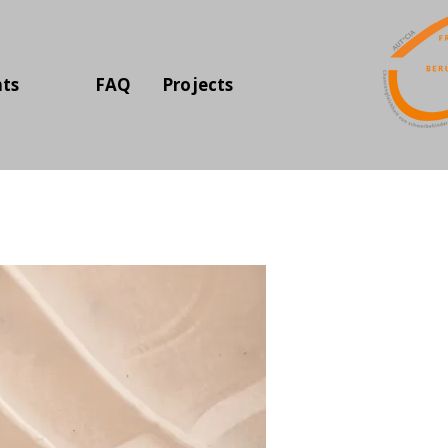
hts
FAQ
Projects