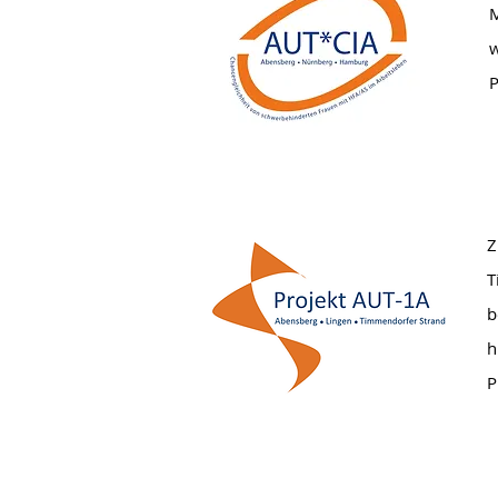
M
w
P
Z
T
b
h
P