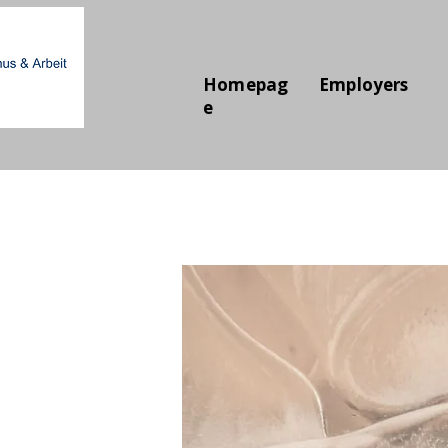
Homepag
Employers
e