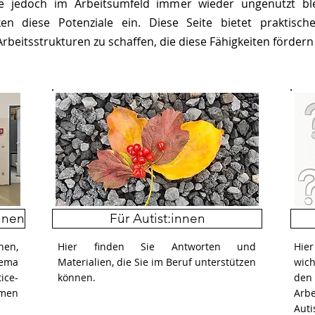
ie jedoch im Arbeitsumfeld immer wieder ungenutzt ble
n diese Potenziale ein. Diese Seite bietet praktische
eitsstrukturen zu schaffen, die diese Fähigkeiten fördern 
nnen
Für Autist:innen
en,
Hier finden Sie Antworten und
Hie
ema
Materialien, die Sie im Beruf unterstützen
wic
ice-
können.
d
hmen
Arb
Auti